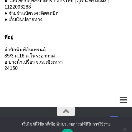
● โอนเข้าบัญชีธนาคาร กสิกรไทย | อุเทน พรมแดง |
1122093288
● จ่ายผ่านบัตรเครดิต/เดบิต
● เก็บเงินปลายทาง
ที่อยู่
สำนักพิมพ์อินเทรนด์
85/3 ม.16 ต.โพรงอากาศ
อ.บางน้ำเปรี้ยว จ.ฉะเชิงเทรา
24150
เว็บไซต์นี้ใช้คุกกี้เพื่อเพิ่มประสบการณ์ที่ดีในการใช้งาน
สำนักพิมพ์อินเทรนด์ © 2026. All Rights Reserved.
แชตหาเรา