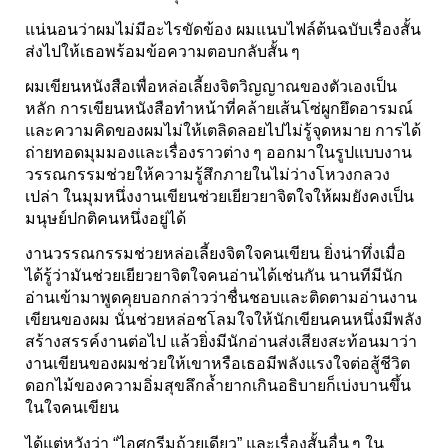
แน่นอนว่าผมไม่มีอะไรขัดข้อง ผมแนบไฟล์ต้นฉบับเรื่องสั้น
ส่งไปให้เธอพร้อมข้อความตอบกลับสั้น ๆ
ผมเขียนหนังสือเพื่อหล่อเลี้ยงจิตวิญญาณของตัวเองเป็น
หลัก การเขียนหนังสือทำหน้าที่คล้ายเส้นโซ่ผูกยึดอารมณ์
และความคิดของผมไม่ให้เตลิดลอยไปไม่รู้จุดหมาย การได้
ถ่ายทอดมุมมองและเรื่องราวต่าง ๆ ออกมาในรูปแบบงาน
วรรณกรรมช่วยให้ความรู้สึกภายในไม่ว่างโหวงกลวง
เปล่า ในมุมหนึ่งงานเขียนช่วยเยียวยาจิตใจให้ผมยังคงเป็น
มนุษย์ปกติคนหนึ่งอยู่ได้
งานวรรณกรรมช่วยหล่อเลี้ยงจิตใจคนเขียน ยิ่งน่าทึ่งเมื่อ
ได้รู้ว่ามันช่วยเยียวยาจิตใจคนอ่านได้เช่นกัน นานทีมีนัก
อ่านเข้ามาพูดคุยบอกกล่าวว่าชื่นชอบและติดตามอ่านงาน
เขียนของผม นั่นช่วยหล่อชโลมใจให้นักเขียนคนหนึ่งมีพลัง
สร้างสรรค์งานต่อไป แล้วยิ่งมีนักอ่านส่งเสียงสะท้อนมาว่า
งานเขียนของผมช่วยให้เขาหรือเธอมีพลังแรงใจต่อสู้ชีวิต
ดอกไม้ของความอิ่มสุขลึกล้ำยากเกินอธิบายก็เบ่งบานขึ้น
ในใจคนเขียน
ได้แต่หวังว่า “ไอศกรีมถ้วยเดียว” และเรื่องสั้นอื่น ๆ ใน