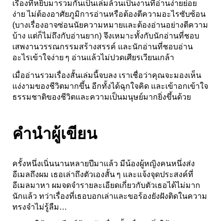
เรื่องที่หยิบมารวมกันเป็นเล่มล้วนเป็นงานที่อ่านง่ายย่อย
ง่าย ไม่ต้องอาศัยภูมิการอ่านหรือต้องตีความอะไรซับซ้อน
(บางเรื่องอาจซ่อนนัยความหมายและต้องอ่านอย่างตีความ
บ้าง แต่ก็ไม่ถึงกับอ่านยาก) จึงเหมาะทั้งกับนักอ่านที่ชอบ
เสพงานวรรณกรรมสร้างสรรค์ และนักอ่านที่ชอบอ่าน
อะไรเข้าใจง่าย ๆ อ่านแล้วไม่ปวดเศียรเวียนเกล้า
เมื่ออ่านรวมเรื่องสั้นเล่มนี้จบลง เราเชื่อว่าคุณจะมองเห็น
แง่งามของชีวิตมากขึ้น อีกทั้งได้ฉุกใจคิด และเข้าอกเข้าใจ
ธรรมชาติของชีวิตและความเป็นมนุษย์มากยิ่งขึ้นด้วย
คำนำผู้เขียน
ครั้งหนึ่งเนิ่นนานหลายปีมาแล้ว มีน้องผู้หญิงคนหนึ่งส่ง
อีเมลถึงผม เธอเล่าถึงตัวเองสั้น ๆ และแจ้งจุดประสงค์ที่
อีเมลมาหา ผมจดจำรายละเอียดเกี่ยวกับตัวเธอได้ไม่มาก
นักแล้ว ทว่าเรื่องที่เธอบอกเล่าและขอร้องยังฝังติดในความ
ทรงจำไม่รู้ลืม…