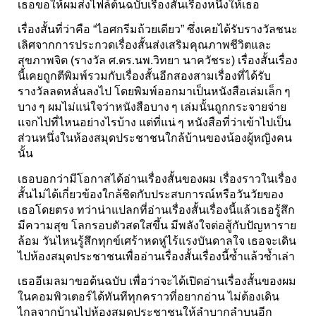
เธอขอให้ผมส่งไฟล์ต้นฉบับเรื่องสั้นเรื่องหนึ่งให้เธอ
เรื่องสั้นที่ว่าคือ “ไอศกรีมถ้วยเดียว” ซึ่งเคยได้รับรางวัลชนะ
เลิศจากการประกวดเรื่องสั้นส่งเสริมคุณภาพชีวิตและ
สุขภาพจิต (รางวัล ศ.ดร.นพ.วิทยา นาควัชระ) เรื่องสั้นเรื่อง
นี้เคยถูกตีพิมพ์รวมกับเรื่องสั้นอีกสองสามเรื่องที่ได้รับ
รางวัลลดหลั่นลงไป โดยพิมพ์ออกมาเป็นหนังสือเล่มเล็ก ๆ
บาง ๆ ผมไม่แน่ใจว่าหนังสือบาง ๆ เล่มนั้นถูกกระจายจ่าย
แจกไปที่ไหนอย่างไรบ้าง แต่ที่แน่ ๆ หนังสือที่ว่าเข้าไปเป็น
ส่วนหนึ่งในห้องสมุดประชาชนใกล้บ้านของน้องผู้หญิงคน
นั้น
เธอบอกว่ามีโอกาสได้อ่านเรื่องสั้นของผม เรื่องราวในเรื่อง
สั้นไม่ได้เกี่ยวข้องใกล้ชิดกับประสบการณ์หรือวันวัยของ
เธอโดยตรง ทว่าน่าแปลกที่อ่านเรื่องสั้นเรื่องนี้แล้วเธอรู้สึก
มีความสุข โลกรอบตัวสดใสขึ้น มีพลังใจต่อสู้กับปัญหาราย
ล้อม วันไหนรู้สึกทุกข์เศร้าหดหู่ไร้แรงบันดาลใจ เธอจะเดิน
ไปห้องสมุดประชาชนเพื่ออ่านเรื่องสั้นเรื่องนี้ซ้ำแล้วซ้ำเล่า
เธออีเมลมาขอต้นฉบับ เพื่อว่าจะได้เปิดอ่านเรื่องสั้นของผม
ในคอมพิวเตอร์ได้ทันทีทุกคราวที่อยากอ่าน ไม่ต้องเดิน
ไกลจากบ้านไปห้องสมุดประชาชนให้ลำบากลำบนอีก