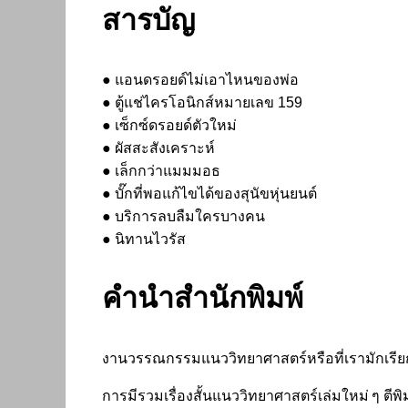
สารบัญ
● แอนดรอยด์ไม่เอาไหนของพ่อ
● ตู้แช่ไครโอนิกส์หมายเลข 159
● เซ็กซ์ดรอยด์ตัวใหม่
● ผัสสะสังเคราะห์
● เล็กกว่าแมมมอธ
● บั๊กที่พอแก้ไขได้ของสุนัขหุ่นยนต์
● บริการลบลืมใครบางคน
● นิทานไวรัส
คำนำสำนักพิมพ์
งานวรรณกรรมแนววิทยาศาสตร์หรือที่เรามักเรียกกันว
การมีรวมเรื่องสั้นแนววิทยาศาสตร์เล่มใหม่ ๆ ตีพิ