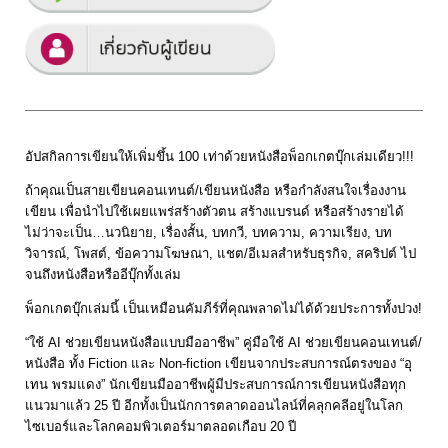
อัปสกิลการเขียนให้เพิ่มขึ้น 100 เท่าด้วยหนังสือพ็อกเกตบุ๊กเล่มเดียว!!!
ถ้าคุณเป็นสายเขียนคอนเทนต์/เขียนหนังสือ หรือกำลังสนใจเรื่องงาน
เขียน เพื่อนำไปใช้เผยแพร่สร้างตัวตน สร้างแบรนด์ หรือสร้างรายได้
ไม่ว่าจะเป็น…นวนิยาย, เรื่องสั้น, บทกวี, บทความ, ความเรียง, บท
วิจารณ์, โพสต์, ข้อความโฆษณา, แชต/อีเมลสำหรับธุรกิจ, สคริปต์ ไป
จนถึงหนังสือหรืออีบุ๊กทั้งเล่ม
พ็อกเกตบุ๊กเล่มนี้ เป็นเหมือนคัมภีร์ที่คุณพลาดไม่ได้ด้วยประการทั้งปวง!
“ใช้ AI ช่วยเขียนหนังสือแบบมืออาชีพ” คู่มือใช้ AI ช่วยเขียนคอนเทนต์/
หนังสือ ทั้ง Fiction และ Non-fiction เขียนจากประสบการณ์ตรงของ “อุ
เทน พรมแดง” นักเขียนมืออาชีพผู้มีประสบการณ์การเขียนหนังสือทุก
แนวมาแล้ว 25 ปี อีกทั้งเป็นนักการตลาดออนไลน์ที่คลุกคลีอยู่ในโลก
ไซเบอร์และโลกคอมพิวเตอร์มาตลอดเกือบ 20 ปี