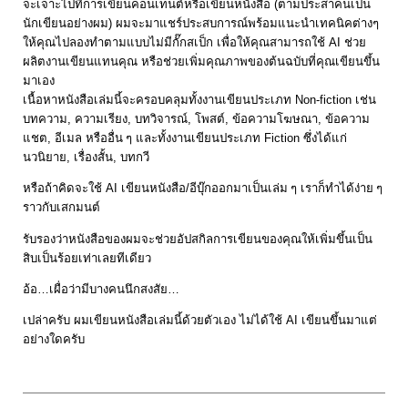
จะเจาะไปที่การเขียนคอนเทนต์หรือเขียนหนังสือ (ตามประสาคนเป็น
นักเขียนอย่างผม) ผมจะมาแชร์ประสบการณ์พร้อมแนะนำเทคนิคต่างๆ
ให้คุณไปลองทำตามแบบไม่มีกั๊กสเป็ก เพื่อให้คุณสามารถใช้ AI ช่วย
ผลิตงานเขียนแทนคุณ หรือช่วยเพิ่มคุณภาพของต้นฉบับที่คุณเขียนขึ้น
มาเอง
เนื้อหาหนังสือเล่มนี้จะครอบคลุมทั้งงานเขียนประเภท Non-fiction เช่น
บทความ, ความเรียง, บทวิจารณ์, โพสต์, ข้อความโฆษณา, ข้อความ
แชต, อีเมล หรืออื่น ๆ และทั้งงานเขียนประเภท Fiction ซึ่งได้แก่
นวนิยาย, เรื่องสั้น, บทกวี
หรือถ้าคิดจะใช้ AI เขียนหนังสือ/อีบุ๊กออกมาเป็นเล่ม ๆ เราก็ทำได้ง่าย ๆ
ราวกับเสกมนต์
รับรองว่าหนังสือของผมจะช่วยอัปสกิลการเขียนของคุณให้เพิ่มขึ้นเป็น
สิบเป็นร้อยเท่าเลยทีเดียว
อ้อ…เผื่อว่ามีบางคนนึกสงสัย…
เปล่าครับ ผมเขียนหนังสือเล่มนี้ด้วยตัวเอง ไม่ได้ใช้ AI เขียนขึ้นมาแต่
อย่างใดครับ