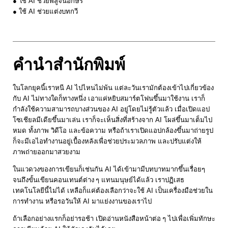
● ใช้ AI ช่วยพิสูจน์อักษร
● ใช้ AI ช่วยแต่งบทกวี
คำนำสำนักพิมพ์
ในโลกยุคนี้เราหนี AI ไปไหนไม่พ้น แต่ละวันเรามักต้องเข้าไปเกี่ยวข้อง
กับ AI ไม่ทางใดก็ทางหนึ่ง เอาแค่หยิบสมาร์ตโฟนขึ้นมาใช้งาน เราก็
กำลังใช้ความสามารถบางส่วนของ AI อยู่โดยไม่รู้ตัวแล้ว เมื่อเปิดแอป
โซเชียลมีเดียขึ้นมาเล่น เราก็จะเห็นสิ่งที่สร้างจาก AI โผล่ขึ้นมาเต็มไป
หมด ทั้งภาพ วิดีโอ และข้อความ หรือถ้าเราเปิดแอปกล้องขึ้นมาถ่ายรูป
ก็จะมีเอไอทำงานอยู่เบื้องหลังเพื่อช่วยประมวลภาพ และปรับแต่งให้
ภาพถ่ายออกมาสวยงาม
ในแวดวงของการเขียนก็เช่นกัน AI ได้เข้ามามีบทบาทมากขึ้นเรื่อยๆ
จนถึงขั้นเขียนคอนเทนต์ต่าง ๆ แทนมนุษย์ได้แล้ว เราปฏิเสธ
เทคโนโลยีนี้ไม่ได้ เหลือก็แค่ต้องเลือกว่าจะใช้ AI เป็นเครื่องมือช่วยใน
การทำงาน หรือรอวันให้ AI มาแย่งงานของเราไป
ถ้าเลือกอย่างแรกก็อย่ารอช้า เปิดอ่านหนังสือหน้าต่อ ๆ ไปเพื่อเพิ่มทักษะ