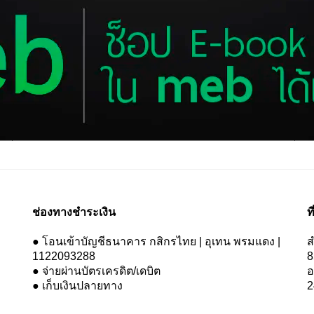
ช่องทางชำระเงิน
ที
● โอนเข้าบัญชีธนาคาร กสิกรไทย | อุเทน พรมแดง |
ส
1122093288
8
● จ่ายผ่านบัตรเครดิต/เดบิต
อ
● เก็บเงินปลายทาง
2