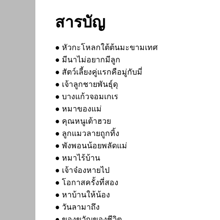
สารบัญ
● หัวกะโหลกใต้ต้นมะขามเทศ
● มีนาไม่อยากมีลูก
● สัตว์เลี้ยงคู่แรกคือมู่กับมี่
● เจ้าลูกชายพันธุ์ดุ
● บางแก้วจอมเกเร
● หมาของแม่
● คุณหนูเต้าฮวย
● ลูกแมวลายถูกทิ้ง
● พังพอนน้อยพลัดแม่
● หมาไร้บ้าน
● เจ้าจ๋องหายไป
● โอกาสครั้งที่สอง
● หาบ้านให้น้อง
● วันลามาถึง
● ของขวัญของชีวิต