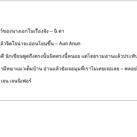
์ของนางเอกในเรื่องจัง – นิ ดา
แล้วจิตใจน่าจะอ่อนโยนขึ้น – Aun Anun
่ารักดี นักเขียนพูดถึงตรงนั้นนิดตรงนี้หน่อย แต่โดยรวมอ่านแล้วประ
รามีหมาแมวเต็มบ้าน อ่านแล้วยังเจอมุมที่เราไม่เคยเจอเลย – พลอ
– เจน เจนนิเฟอร์