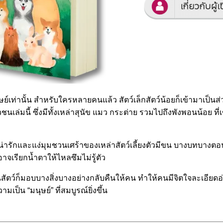
ย์เท่านั้น สำหรับใครหลายคนแล้ว สัตว์เล็กสัตว์น้อยก็เข้ามาเป็น
่มนี้ ซึ่งมีทั้งเหล่าสุนัข แมว กระต่าย รวมไปถึงพังพอนน้อย ที
รักและแง่มุมชวนเศร้าของเหล่าสัตว์เลี้ยงตัวมีขน บางบทบางตอนอ
จเรียกน้ำตาให้ไหลซึมไม่รู้ตัว
วกันสัตว์ก็มอบบางสิ่งบางอย่างกลับคืนให้คน ทำให้คนมีจิตใจละเอีย
ามเป็น “มนุษย์” ที่สมบูรณ์ยิ่งขึ้น