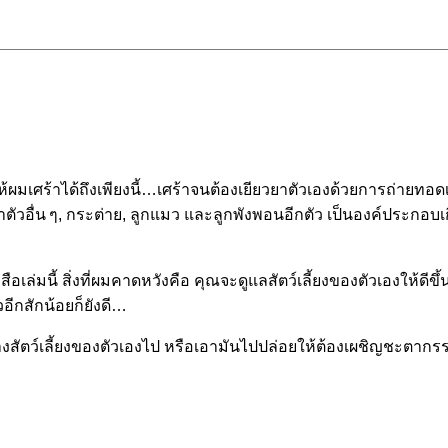
ห้ผมเศร้าได้ถึงเพียงนี้…เศร้าจนต้องเยียวยาตัวเองด้วยการถ่ายทอด
าตัวอื่น ๆ, กระต่าย, ลูกแมว และลูกพังพอนอีกตัว เป็นองค์ประกอบเ
ล่มนี้ สิ่งที่ผมคาดหวังคือ คุณจะดูแลสัตว์เลี้ยงของตัวเองให้ดีขึ
อีกสักน้อยก็ยังดี…
งขว้างสัตว์เลี้ยงของตัวเองไป หรือเอามันไปปล่อยให้ต้องเผชิญชะต