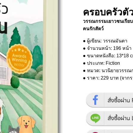
ครอบครัวตั
วรรณกรรมเยาวชนเรียบง่า
คนรักสัตว์
● ผู้เขียน: วรรณมันตา
● จำนวนหน้า: 196 หน้า
● ขนาดหนังสือ: 13*18 
● ประเภท: Fiction
● หมวด: นวนิยายวรรณ
● ราคา: 229 บาท (จาก