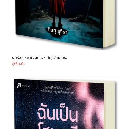
นวนิยายแนวสยองขวัญ-สืบสวน
ดูเพิ่มเติม