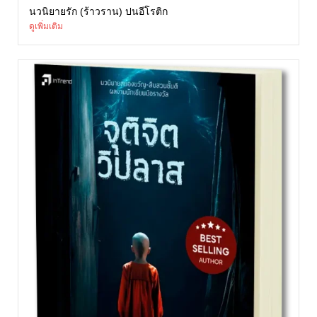
นวนิยายรัก (ร้าวราน) ปนอีโรติก
ดูเพิ่มเติม