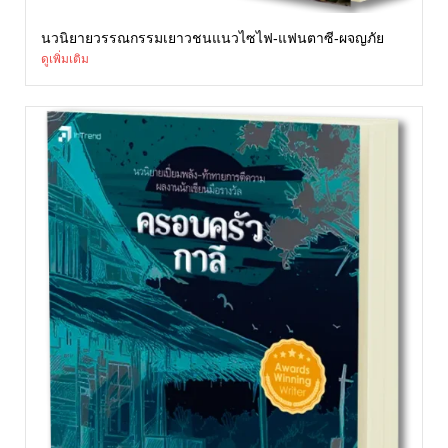
นวนิยายวรรณกรรมเยาวชนแนวไซไฟ-แฟนตาซี-ผจญภัย
ดูเพิ่มเติม