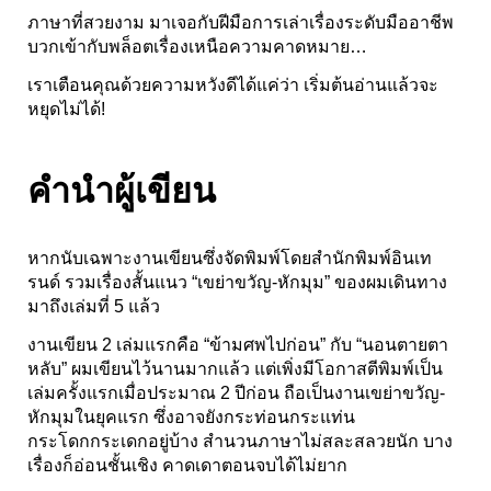
ภาษาที่สวยงาม มาเจอกับฝีมือการเล่าเรื่องระดับมืออาชีพ
บวกเข้ากับพล็อตเรื่องเหนือความคาดหมาย…
เราเตือนคุณด้วยความหวังดีได้แค่ว่า เริ่มต้นอ่านแล้วจะ
หยุดไม่ได้!
คำนำผู้เขียน
หากนับเฉพาะงานเขียนซึ่งจัดพิมพ์โดยสำนักพิมพ์อินเท
รนด์ รวมเรื่องสั้นแนว “เขย่าขวัญ-หักมุม” ของผมเดินทาง
มาถึงเล่มที่ 5 แล้ว
งานเขียน 2 เล่มแรกคือ “ข้ามศพไปก่อน” กับ “นอนตายตา
หลับ” ผมเขียนไว้นานมากแล้ว แต่เพิ่งมีโอกาสตีพิมพ์เป็น
เล่มครั้งแรกเมื่อประมาณ 2 ปีก่อน ถือเป็นงานเขย่าขวัญ-
หักมุมในยุคแรก ซึ่งอาจยังกระท่อนกระแท่น
กระโดกกระเดกอยู่บ้าง สำนวนภาษาไม่สละสลวยนัก บาง
เรื่องก็อ่อนชั้นเชิง คาดเดาตอนจบได้ไม่ยาก