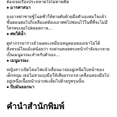
ต้องเจอเรื่องประหลาดใจไม่คาดคิด
● มารศาสนา
องอาจฆ่าชายชู้โฉดชั่วให้ตายดับด้วยมือตัวเองสมใจแล้ว
ขั้นตอนต่อไปก็เหลือแค่ต้องเอาศพไปซ่อนไว้ในที่ที่จะไม่มี
ใครพบเจอไปตลอดกาล…
● ศพใต้น้ำ
ดูท่าภรรยาร่างอ้วนเผละเหมือนหมูตอนของเขาไม่ได้
สังหรณ์ใจแม้แต่น้อยว่า รถด่วนทอดตรงหน้ากำลังจะกลาย
เป็นเมนูมรณะสำหรับตัวเอง…
● เมนูมรณะ
หญิงสาวเปิดโคมไฟแล้วเลื่อนมาจ่ออยู่เหนือใบหน้าของ
เด็กหนุ่ม เธอไม่สวมถุงมือให้เสียอรรถรส เคลื่อนสองมือไป
อยู่เหนือเนื้อหน้าเน่าเฟะเต็มไปด้วยรูพรุนนั้น
● บีบมันออกมา
คำนำสำนักพิมพ์