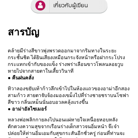
สารบัญ
คล้ายมีร่างสีขาวพุ่งพรวดออกมาจากริมทางในระยะ
กระชั้นชิด ได้ยินเสียงเหมือนกระจังหน้าหรือฝากระโปรง
กระแทกเข้ากับของแข็ง ร่างพร่าเลือนขาวโพลนลอยวูบ
หายไปจากสายตาในเสี้ยววินาที
● คืนฝนคลั่ง
ทิวาลองขยับเท้าก้าวลึกเข้าไปในห้องแถวของอาม่าอีกสอง
สามก้าว สายตาจับจ้องมองเขม็งไปที่ร่างชายชราบนโซฟา
สีขาว กลิ่นเหม็นนั่นอบอวลคลุ้งแรงขึ้น
● อาม่าอัลไซเมอร์
หลวงพ่อพลิกกายลงไปนอนแผ่หายใจเหนื่อยหอบหลัง
ตักตวงความสุขจากเรือนร่างเด็กสาวจนอิ่มหนำ จ๊ะจ๋า
ปล่อยให้ท่านอิ่มเอมกับสุขกระสันอีกชั่วครู่ ก่อนที่ท่านจะ