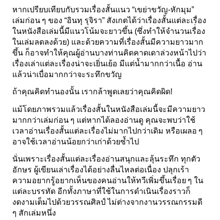
หากเปรียบเทียบกับรวมเรื่องสั้นแนว “เขย่าขวัญ-หักมุม”
เล่มก่อน ๆ ของ “อินทุ รุจิรา” สังเกตได้ว่าเรื่องสั้นแต่ละเรื่อง
ในหนังสือเล่มนี้มีแนวโน้มจะยาวขึ้น (ซึ่งทำให้จำนวนเรื่่อง
ในเล่มลดลงด้วย) และด้วยความที่เรื่องสั้นมีความยาวมาก
ขึ้น ก็อาจทำให้คุณผู้อ่านบางท่านคิดคาดเดาล่วงหน้าไปว่า
เรื่องเล่าแต่ละเรื่องน่าจะเยิ่นเย้อ มีแต่น้ำมากกว่าเนื้อ อ่าน
แล้วน่าเบื่อมากกว่าจะระทึกขวัญ
ถ้าคุณคิดทำนองนั้น เรากล้าพูดเลยว่าคุณคิดผิด!
แม้โดยภาพรวมแล้วเรื่องสั้นในหนังสือเล่มนี้จะมีความยาว
มากกว่าเล่มก่อน ๆ แต่หากได้ลองอ่านดู คุณจะพบว่าใช้
เวลาอ่านเรื่องสั้นแต่ละเรื่องไม่มากไปกว่าเดิม หรือเผลอ ๆ
อาจใช้เวลาอ่านน้อยกว่าเก่าด้วยซ้ำไป
นั่นเพราะเรื่องสั้นแต่ละเรื่องอ่านสนุกและลุ้นระทึก ทุกตัว
อักษร ผู้เขียนเล่าเรื่องได้อย่างลื่นไหลต่อเนื่อง ปลุกเร้า
ความอยากรู้อยากเห็นของคนอ่านให้ทวีเพิ่มขึ้นเรื่อย ๆ ใน
แต่ละบรรทัด อีกทั้งภาษาที่ใช้ในการดำเนินเรื่องราวก็
งดงามเต็มไปด้วยวรรณศิลป์ ไม่ต่างจากงานวรรณกรรมดี
ๆ สักเล่มหนึ่ง