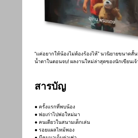
“แค่อยากให้น้องไม่ต้องร้องไห้” นวนิยายขนาดสั้
น้ำตาในตอนจบ! ผลงานใหม่ล่าสุด
ของนักเขียนเจ
สารบัญ
● ครั้งแรกที่พบน้อง
● พ่อเก่าไปพ่อใหม่มา
● คนเดียวในสนามเด็กเล่น
● รอยแผลไหม้พอง
● มีคนมาเก็บค่าเช่า