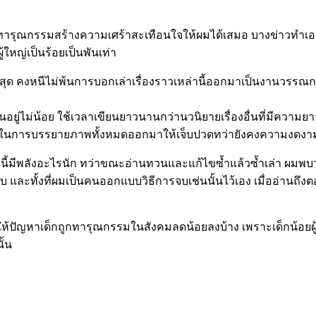
ูกทารุณกรรมสร้างความเศร้าสะเทือนใจให้ผมได้เสมอ บางข่าวทำเอา
บผู้ใหญ่เป็นร้อยเป็นพันเท่า
่สุด คงหนีไม่พ้นการบอกเล่าเรื่องราวเหล่านี้ออกมาเป็นงานวรรณก
านอยู่ไม่น้อย ใช้เวลาเขียนยาวนานกว่านวนิยายเรื่องอื่นที่มีความ
กในการบรรยายภาพทั้งหมดออกมาให้เจ็บปวดทว่ายังคงความงดงามอ
่องนี้มีพลังอะไรนัก ทว่าขณะอ่านทวนและแก้ไขซ้ำแล้วซ้ำเล่า ผมพบว่
วจบ และทั้งที่ผมเป็นคนออกแบบวิธีการจบเช่นนั้นไว้เอง เมื่ออ่
ช่วยให้ปัญหาเด็กถูกทารุณกรรมในสังคมลดน้อยลงบ้าง เพราะเด็กน้อยผู
ั้น