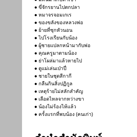
● ขี่จักรยานไปตกปลา
● หมาจรจอมเกเร
● ของขลังของหลวงพ่อ
● ย้ายที่ซุกหัวนอน
● ไปโรงเรียนกับน้อง
● ผู้ชายแปลกหน้ามากับพ่อ
● คุณครูมาตามน้อง
● ย่าโผล่มาแล้วหายไป
● ดูแม่เล่นเป่าปี่
● ชายในชุดสีกากี
● กลืนกินสิ่งปฏิกูล
● เหตุร้ายไม่สลักสำคัญ
● เลือดไหลจากหว่างขา
● น้องไม่ร้องไห้แล้ว
● ครั้งแรกที่พบน้อง (คนเก่า)